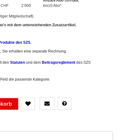
Anzahl Abo
steel
doc*
CHF
2’000
bis10 Abo*
iger Mitgliedschaft)
Abo's mit dem untenstehenden Zusatzartikel.
Produkte des SZS
.
ft, Sie erhalten eine separate Rechnung.
it den
Statuten
und dem
Beitragsreglement
des SZS
Feld die passende Kategorie.
nkorb