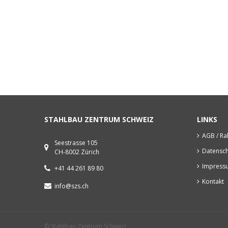
STAHLBAU ZENTRUM SCHWEIZ
LINKS
AGB / Ra
Seestrasse 105
Datensch
CH-8002 Zürich
Impress
+41 44 261 89 80
Kontakt
info@szs.ch
© Stahlbau Zentrum Schweiz