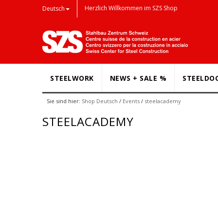
Herzlich Willkommen im SZS Shop
Deutsch
STEELWORK
NEWS + SALE %
STEELDO
Sie sind hier:
Shop Deutsch
/
Events
/
steelacademy
STEELACADEMY