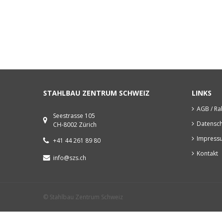
STAHLBAU ZENTRUM SCHWEIZ
LINKS
AGB / Ra
Seestrasse 105
Datensch
CH-8002 Zürich
Impress
+41 44 261 89 80
Kontakt
info@szs.ch
© Stahlbau Zentrum Schweiz