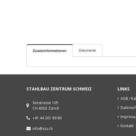
Dokumente
Zusatzinformationen
2026_steelday_prix_acier_partnerschaften.pdf
STAHLBAU ZENTRUM SCHWEIZ
LINKS
AGB / Ra
Seestrasse 105
Datensch
CH-8002 Zürich
Impress
+41 44 261 89 80
Kontakt
info@szs.ch