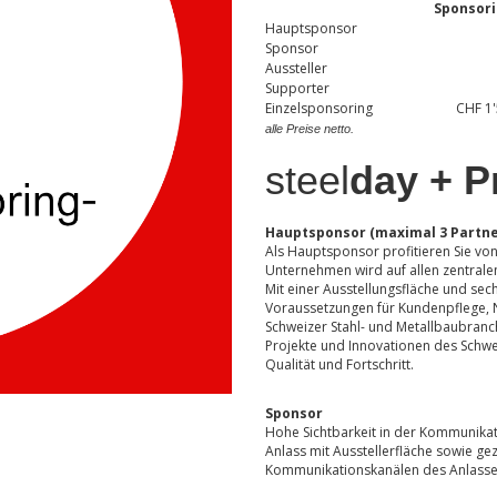
Sponsori
Hauptsponsor
Sponsor
Aussteller
Supporter
Einzelsponsoring
CHF 1'50
alle Preise netto.
steel
day
+
P
Hauptsponsor (maximal 3 Partne
Als Hauptsponsor profitieren Sie von
Unternehmen wird auf allen zentrale
Mit einer Ausstellungsfläche und sech
Voraussetzungen für Kundenpflege, 
Schweizer Stahl- und Metallbaubranc
Projekte und Innovationen des Schwei
Qualität und Fortschritt.
Sponsor
Hohe Sichtbarkeit in der Kommunikat
Anlass mit Ausstellerfläche sowie ge
Kommunikationskanälen des Anlasse