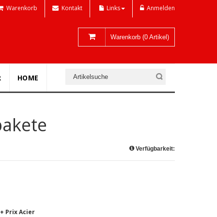
Warenkorb
Kontakt
Links
Anmelden
Warenkorb (0 Artikel)
R
HOME
pakete
Verfügbarkeit:
+ Prix Acier