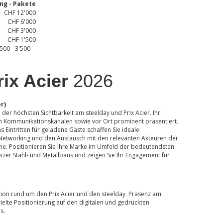
ng - Pakete
CHF 12'000
CHF 6'000
CHF 3'000
CHF 1'500
0 - 3'500
rix Acier
2026
r)
 der höchsten Sichtbarkeit am steelday und Prix Acier. Ihr
n Kommunikationskanälen sowie vor Ort prominent präsentiert.
s Eintritten für geladene Gäste schaffen Sie ideale
Networking und den Austausch mit den relevanten Akteuren der
he. Positionieren Sie Ihre Marke im Umfeld der bedeutendsten
zer Stahl- und Metallbaus und zeigen Sie Ihr Engagement für
ion rund um den Prix Acier und den steelday. Präsenz am
zielte Positionierung auf den digitalen und gedruckten
s.