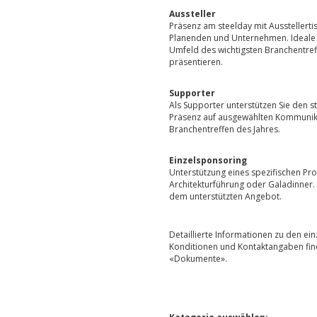
Aussteller
Präsenz am steelday mit Ausstellert
Planenden und Unternehmen. Ideale 
Umfeld des wichtigsten Branchentref
präsentieren.
Supporter
Als Supporter unterstützen Sie den st
Präsenz auf ausgewählten Kommunika
Branchentreffen des Jahres.
Einzelsponsoring
Unterstützung eines spezifischen P
Architekturführung oder Galadinner
dem unterstützten Angebot.
Detaillierte Informationen zu den ei
Konditionen und Kontaktangaben finde
«Dokumente».